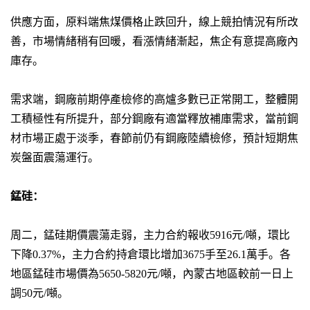
供應方面，原料端焦煤價格止跌回升，線上競拍情況有所改
善，市場情緒稍有回暖，看漲情緒漸起，焦企有意提高廠內
庫存。
需求端，鋼廠前期停產檢修的高爐多數已正常開工，整體開
工積極性有所提升，部分鋼廠有適當釋放補庫需求，當前鋼
材市場正處于淡季，春節前仍有鋼廠陸續檢修，預計短期焦
炭盤面震蕩運行。
錳硅：
周二，錳硅期價震蕩走弱，主力合約報收5916元/噸，環比
下降0.37%，主力合約持倉環比增加3675手至26.1萬手。各
地區錳硅市場價為5650-5820元/噸，內蒙古地區較前一日上
調50元/噸。