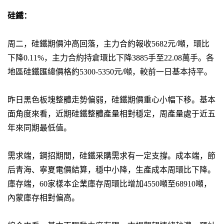
硅鐵：
周二，硅鐵期價沖高回落，主力合約報收5682元/噸，環比
下降0.11%，主力合約持倉環比下降3885手至22.08萬手。各
地區硅鐵匯總價格約5300-5350元/噸，較前一日基本持平。
昨日黑色板塊整體走勢偏弱，硅鐵期價重心小幅下移。基本
面角度來看，近期硅鐵整體產量相對穩定，周產量處于近五
年來同期最低值。
需求端，鋼招期間，硅鐵采購需求有一定支撐。成本端，節
后青海、寧夏電價結算，穩中小降，生產成本周環比下降。
庫存端，60家樣本企業庫存周環比增加4550噸至68910噸，
內蒙庫存相對偏高。