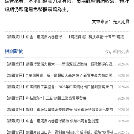
綜合來看，基本面驅動力度有限，市場觀望情緒較濃，預計
短期仍跟隨黑色整體震蕩為主。
文章來源：光大期貨
【鋼鐵資訊】中金：鋼鐵反內卷值得期待 供給出清有望提速
【鋼鐵資訊】科技賦能“十五五”鋼鐵工業高質量發展
相關新聞
返回列表
【鋼鐵資訊】鋼鐵行業潛力巨大——新能源就近消納：從政策導向邁向商業化規模落地
2026-07
【鋼鐵資訊】7 萬億投資！新一輪超級大基建來了 新質生產力布局開啟！
2026-03
【鋼鐵資訊】中國鋼鐵工業協會：2025年中國鋼材出口量創新高 出口鋼材1.19億噸
2026-02
【鋼鐵資訊】科技賦能“十五五”鋼鐵工業高質量發展
2026-01
【鋼鐵資訊】鋼材：鋼廠接單情況整體較好 部分鋼廠冬儲資源已提前鎖定
2026-01
【鋼鐵資訊】中金：鋼鐵反內卷值得期待 供給出清有望提速
2026-01
【鋼鐵資訊】鋼鐵產品出口許可證制度時隔16年后重啟，欲解“以量補價”困局
2025-12