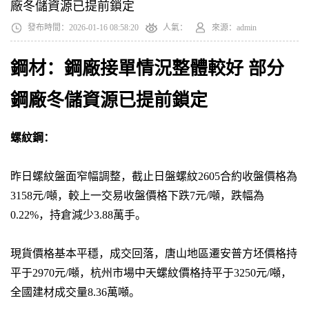
廠冬儲資源已提前鎖定
發布時間：2026-01-16 08:58:20
人氣：
來源：admin
鋼材：鋼廠接單情況整體較好 部分
鋼廠冬儲資源已提前鎖定
螺紋鋼：
昨日螺紋盤面窄幅調整，截止日盤螺紋2605合約收盤價格為
3158元/噸，較上一交易收盤價格下跌7元/噸，跌幅為
0.22%，持倉減少3.88萬手。
現貨價格基本平穩，成交回落，唐山地區遷安普方坯價格持
平于2970元/噸，杭州市場中天螺紋價格持平于3250元/噸，
全國建材成交量8.36萬噸。