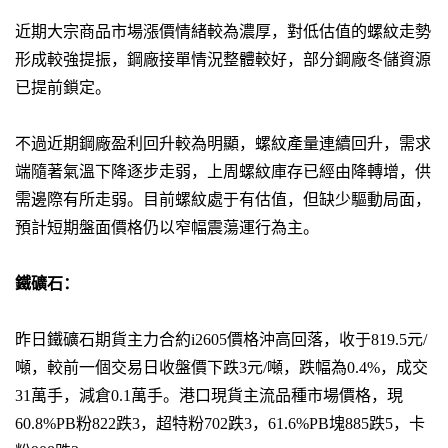
近期大宗商品市場漲價情緒較為濃厚，對低估值的螺紋走勢
形成較強提振，鋼廠接單情況整體較好，部分鋼廠冬儲資源
已提前鎖定。
不過近期鋼廠盈利回升較為明顯，螺紋產量連續回升，需求
端隨著氣溫下降逐步走弱，上周螺紋庫存已經由降轉增，供
需邊際有所走弱。目前螺紋處于有估值，但缺少驅動局面，
預計短期盤面價格仍以窄幅震蕩運行為主。
鐵礦石：
昨日鐵礦石期貨主力合約i2605價格沖高回落，收于819.5元/
噸，較前一個交易日收盤價下跌3元/噸，跌幅為0.4%，成交
31萬手，減倉0.1萬手。港口現貨主流品種市場價格，現
60.8%PB粉822跌3，超特粉702跌3，61.6%PB塊885跌5，卡