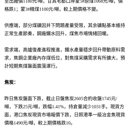
至出廠價1180元/噸，甘其毛都口岸蒙5#原煤1068元/噸，價
格跌1；蒙3#精煤1100元/噸，較上期價格不變。
供應端，部分煤礦因井下問題產量受限，其余礦點基本維持
正常生產節奏，鋼廠鐵水回升，煤焦市場情緒回暖。
需求端，高爐復產進程推進，鐵水產量穩步回升帶動原料需
求，焦鋼企業廠內存煤低位，對焦煤采購需求有所擴大，預
計短期焦煤盤面震蕩運行。
焦炭：
昨日焦炭盤面下跌，截止日盤焦炭2605合約收盤1745元/
噸，下跌25元/噸，跌幅1.41%，持倉量減少1031手。現貨方
面，港口焦炭現貨市場報價下跌，日照港準一級冶金焦現貨
價格1490元/噸，較上期價格跌10。