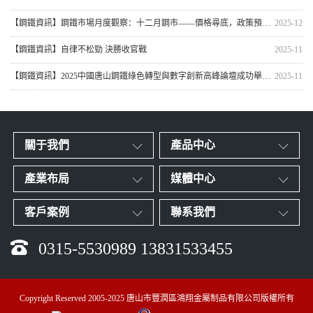
【鋼鐵資訊】鋼鐵市場月度觀察：十二月鋼市——價格尋底，政策預期醞釀反彈機遇
2025-12
【鋼鐵資訊】自律不松勁 決勝收官戰
2025-11
【鋼鐵資訊】2025中國唐山鋼鐵綠色轉型與數字創新高峰論壇成功舉行，天津市震翔金屬制品有限公司榮獲“全國優質鋼鐵加工企業”獎牌
2025-11
關于我們
產品中心
產業布局
媒體中心
客戶案例
聯系我們
0315-5530989 13831533455
Copyright Reserved 2005-2025 唐山市豐潤區鴻翔金屬制品有限公司版權所有