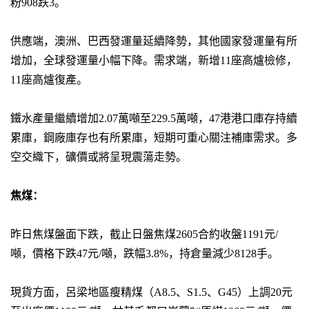
粉908跌3。
供應端，澳洲、巴西發運量延續降勢，其他國家發運量有所
增加，全球發運量小幅下降。需求端，新增11座高爐檢修，
11座高爐復產。
鐵水產量繼續增加2.07萬噸至229.5萬噸，47港港口庫存持續
累庫，鋼廠庫存也有所累庫，短期可重心關注補庫需求。多
空交織下，礦價或將呈現震蕩走勢。
焦煤：
昨日焦煤盤面下跌，截止日盤焦煤2605合約收盤1191元/
噸，價格下跌47元/噸，跌幅3.8%，持倉量減少8128手。
現貨方面，呂梁地區瘦精煤（A8.5、S1.5、G45）上調20元